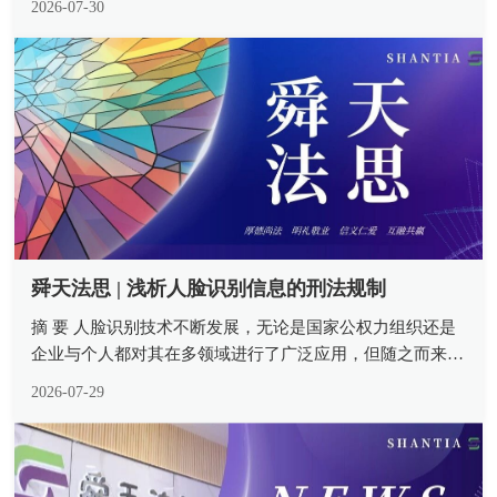
2026-07-30
然人、法人或其他组织就特定商品或服务类别进行商标注
册，方能原始取得。“不以使...
舜天法思 | 浅析人脸识别信息的刑法规制
摘 要 人脸识别技术不断发展，无论是国家公权力组织还是
企业与个人都对其在多领域进行了广泛应用，但随之而来的
却是滥用人脸识别信息不断侵犯了公民的合法权益。民法与
2026-07-29
行政法为此类范围提供了法律支撑，但其保护力度不足亟须
设置刑事责任底线。人脸识...