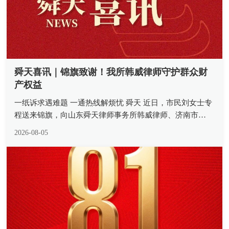
舜天喜讯｜锦旗致谢！我所韩威律师守护群众财
产权益
一纸诉求遇难题 一通热线解烦忧 舜天 近日，市民刘女士专
程送来锦旗，向山东舜天律师事务所韩威律师、济南市
12348 公共法律服务热线致以诚挚谢意。一面熠熠生辉的锦
2026-08-05
旗，承载着当事人沉甸甸的认可，更是我所律师深耕公益法
律服务、践行法治为...