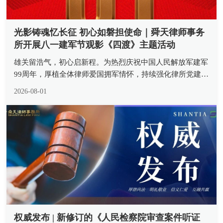
光影铸魂忆长征 初心如磐担使命｜舜天律师事务
所开展八一建军节观影《四渡》主题活动
雄关留浩气，初心启新程。为热烈庆祝中国人民解放军建军
99周年，厚植全体律师爱国拥军情怀，持续强化律所党建引
领作用，传承革命先辈坚定信念与斗争精神，近日，山东舜
2026-08-01
天律师事务所组织所内律师观看重大革命历史题材影片《四
渡》，开展 “重温四渡峥...
权威发布 | 新修订的《人民检察院审查案件听证