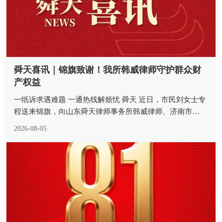
舜天喜讯｜锦旗致谢！我所韩威律师守护群众财
产权益
一纸诉求遇难题 一通热线解烦忧 舜天 近日，市民刘女士专
程送来锦旗，向山东舜天律师事务所韩威律师、济南市
12348 公共法律服务热线致以诚挚谢意。一面熠熠生辉的锦
2026-08-05
旗，承载着当事人沉甸甸的认可，更是我所律师深耕公益法
律服务、践行法治为...