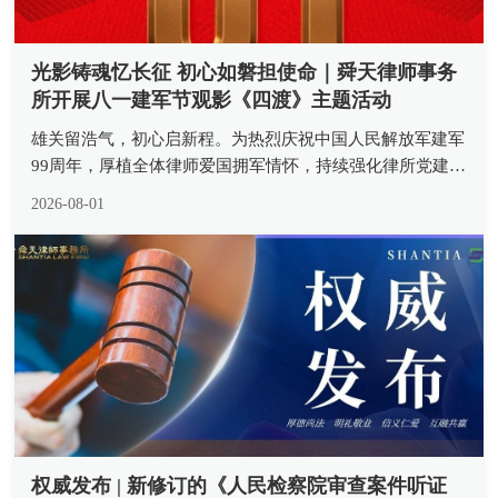
光影铸魂忆长征 初心如磐担使命｜舜天律师事务
所开展八一建军节观影《四渡》主题活动
雄关留浩气，初心启新程。为热烈庆祝中国人民解放军建军
99周年，厚植全体律师爱国拥军情怀，持续强化律所党建引
领作用，传承革命先辈坚定信念与斗争精神，近日，山东舜
2026-08-01
天律师事务所组织所内律师观看重大革命历史题材影片《四
渡》，开展 “重温四渡峥...
权威发布 | 新修订的《人民检察院审查案件听证