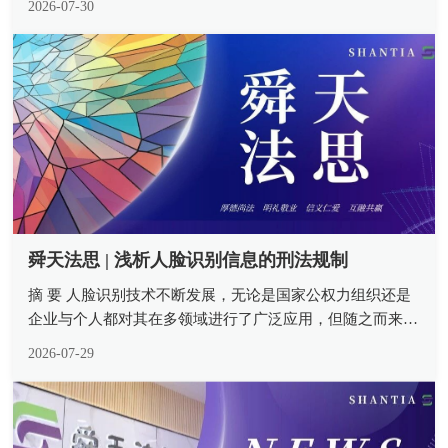
2026-07-30
然人、法人或其他组织就特定商品或服务类别进行商标注
册，方能原始取得。“不以使...
舜天法思 | 浅析人脸识别信息的刑法规制
摘 要 人脸识别技术不断发展，无论是国家公权力组织还是
企业与个人都对其在多领域进行了广泛应用，但随之而来的
却是滥用人脸识别信息不断侵犯了公民的合法权益。民法与
2026-07-29
行政法为此类范围提供了法律支撑，但其保护力度不足亟须
设置刑事责任底线。人脸识...