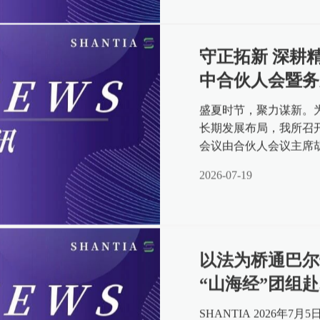
守正拓新 深耕精进 | 舜天律师事务所2026年年
中合伙人会暨务
盛夏时节，聚力谋新。
长期发展布局，我所召开
会议由合伙人会议主席
盘总结夯实发展根基，以
2026-07-19
以法为桥通巴尔
“山海经”团组
鲁企出海合规防
SHANTIA 2026