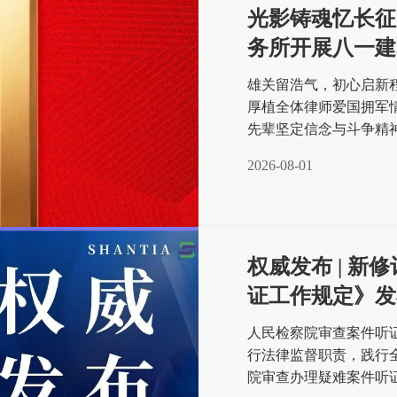
光影铸魂忆长征 初心如磐担使命｜舜天律师
务所开展八一建
雄关留浩气，初心启新
厚植全体律师爱国拥军
先辈坚定信念与斗争精
观看重大革命历史题材影片
2026-08-01
权威发布 | 
证工作规定》发
人民检察院审查案件听证
行法律监督职责，践行
院审查办理疑难案件听