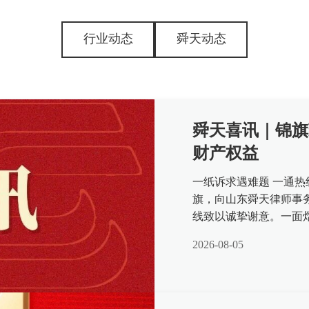
行业动态
舜天动态
舜天喜讯｜锦旗
财产权益
一纸诉求遇难题 一通热
旗，向山东舜天律师事务
线致以诚挚谢意。一面
可，更是我所律师深耕公
2026-08-05