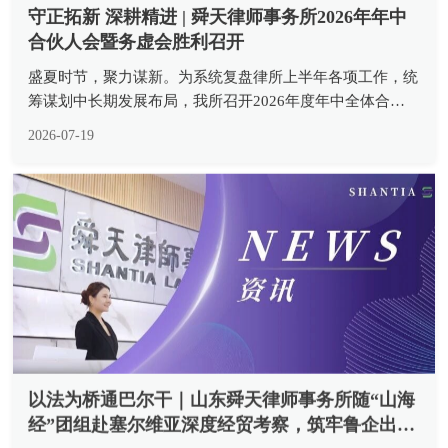
守正拓新 深耕精进 | 舜天律师事务所2026年年中
合伙人会暨务虚会胜利召开
盛夏时节，聚力谋新。为系统复盘律所上半年各项工作，统
筹谋划中长期发展布局，我所召开2026年度年中全体合伙
人会暨务虚会。本次会议由合伙人会议主席胡安瑞主任主
2026-07-19
持，全体合伙人齐聚会场，以复盘总结夯实发展根基，以专
题研讨凝聚发展共识，全方位...
以法为桥通巴尔干｜山东舜天律师事务所随“山海
经”团组赴塞尔维亚深度经贸考察，筑牢鲁企出海
合规防线
SHANTIA 2026年7月5日至8日，舜天律师事务所作为专业