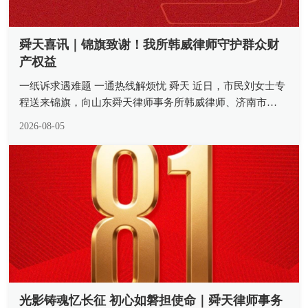
舜天喜讯｜锦旗致谢！我所韩威律师守护群众财
产权益
一纸诉求遇难题 一通热线解烦忧 舜天 近日，市民刘女士专
程送来锦旗，向山东舜天律师事务所韩威律师、济南市
12348 公共法律服务热线致以诚挚谢意。一面熠熠生辉的锦
2026-08-05
旗，承载着当事人沉甸甸的认可，更是我所律师深耕公益法
律服务、践行法治为...
光影铸魂忆长征 初心如磐担使命｜舜天律师事务