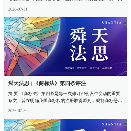
加强和规范人民检察院审查办理疑难案件听证工作，健全检
2026-07-31
察权运行制约监督机制，切实促进司法公开，保障司法公
正，提升司法公信，根据...
舜天法思 | 《商标法》第四条评注
摘 要 《商标法》第四条是每一次修订都会发生变动的重要
条文，旨在明确我国商标权的注册取得原则，规制商标恶意
注册并激活市场整体生产经营活力。注册商标专有权需要自
2026-07-30
然人、法人或其他组织就特定商品或服务类别进行商标注
册，方能原始取得。“不以使...