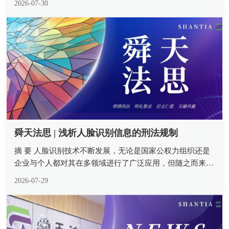
2026-07-30
然人、法人或其他组织就特定商品或服务类别进行商标注
册，方能原始取得。“不以使...
舜天法思 | 浅析人脸识别信息的刑法规制
摘 要 人脸识别技术不断发展，无论是国家公权力组织还是
企业与个人都对其在多领域进行了广泛应用，但随之而来的
却是滥用人脸识别信息不断侵犯了公民的合法权益。民法与
2026-07-29
行政法为此类范围提供了法律支撑，但其保护力度不足亟须
设置刑事责任底线。人脸识...