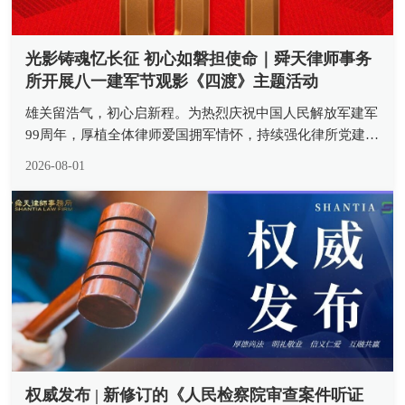
光影铸魂忆长征 初心如磐担使命｜舜天律师事务
所开展八一建军节观影《四渡》主题活动
雄关留浩气，初心启新程。为热烈庆祝中国人民解放军建军
99周年，厚植全体律师爱国拥军情怀，持续强化律所党建引
领作用，传承革命先辈坚定信念与斗争精神，近日，山东舜
2026-08-01
天律师事务所组织所内律师观看重大革命历史题材影片《四
渡》，开展 “重温四渡峥...
权威发布 | 新修订的《人民检察院审查案件听证