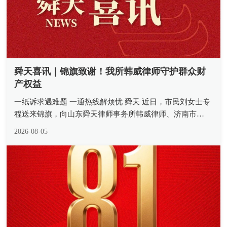
舜天喜讯｜锦旗致谢！我所韩威律师守护群众财
产权益
一纸诉求遇难题 一通热线解烦忧 舜天 近日，市民刘女士专
程送来锦旗，向山东舜天律师事务所韩威律师、济南市
12348 公共法律服务热线致以诚挚谢意。一面熠熠生辉的锦
2026-08-05
旗，承载着当事人沉甸甸的认可，更是我所律师深耕公益法
律服务、践行法治为...