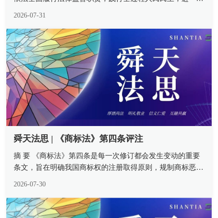
加强和规范人民检察院审查办理疑难案件听证工作，健全检
2026-07-31
察权运行制约监督机制，切实促进司法公开，保障司法公
正，提升司法公信，根据...
舜天法思 | 《商标法》第四条评注
摘 要 《商标法》第四条是每一次修订都会发生变动的重要
条文，旨在明确我国商标权的注册取得原则，规制商标恶意
注册并激活市场整体生产经营活力。注册商标专有权需要自
2026-07-30
然人、法人或其他组织就特定商品或服务类别进行商标注
册，方能原始取得。“不以使...