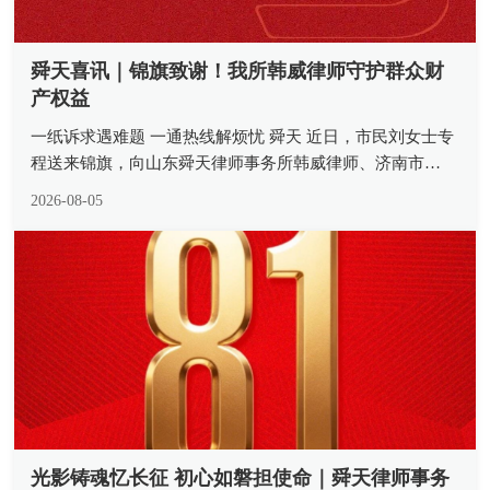
舜天喜讯｜锦旗致谢！我所韩威律师守护群众财
产权益
一纸诉求遇难题 一通热线解烦忧 舜天 近日，市民刘女士专
程送来锦旗，向山东舜天律师事务所韩威律师、济南市
12348 公共法律服务热线致以诚挚谢意。一面熠熠生辉的锦
2026-08-05
旗，承载着当事人沉甸甸的认可，更是我所律师深耕公益法
律服务、践行法治为...
光影铸魂忆长征 初心如磐担使命｜舜天律师事务