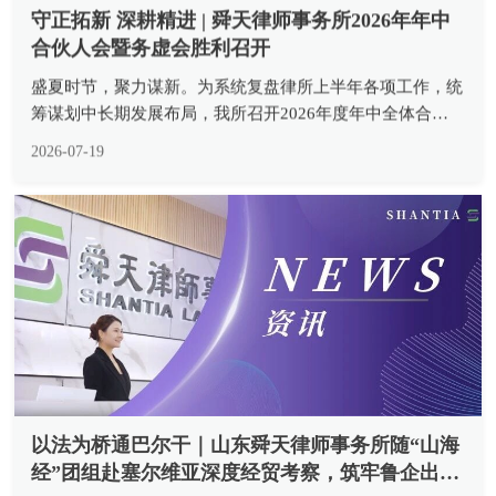
守正拓新 深耕精进 | 舜天律师事务所2026年年中
合伙人会暨务虚会胜利召开
盛夏时节，聚力谋新。为系统复盘律所上半年各项工作，统
筹谋划中长期发展布局，我所召开2026年度年中全体合伙
人会暨务虚会。本次会议由合伙人会议主席胡安瑞主任主
2026-07-19
持，全体合伙人齐聚会场，以复盘总结夯实发展根基，以专
题研讨凝聚发展共识，全方位...
以法为桥通巴尔干｜山东舜天律师事务所随“山海
经”团组赴塞尔维亚深度经贸考察，筑牢鲁企出海
合规防线
SHANTIA 2026年7月5日至8日，舜天律师事务所作为专业