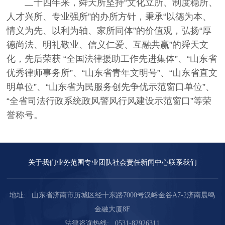
二十四年来，舜天所坚持“文化立所、制度稳所、
人才兴所、专业强所”的办所方针，秉承“以德为本、
情义为先、以利为轴、家所同体”的价值观，弘扬“厚
德尚法、明礼敬业、信义仁爱、互融共赢”的舜天文
化，先后荣获 “全国法律援助工作先进集体”、“山东省
优秀律师事务所”、“山东省青年文明号”、“山东省直文
明单位”、“山东省为民服务创先争优示范窗口单位”、
“全省司法行政系统政风警风行风建设示范窗口”等荣
誉称号。
关于我们
业务范围
专业团队
社会责任
新闻中心
联系我们
地址:
山东省济南市历城区经十东路7000号汉峪金谷A7-2济南晨鸣
金融大厦8F
法律咨询热线:
0531-82926311