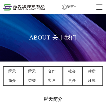
语言
▼
ABOUT 关于我们
舜天
舜天
合作
社会
律所
简介
荣誉
客户
责任
环境
舜天简介